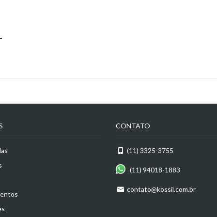
L
S
CONTATO
das
(11) 3325-3755
s
(11) 94018-1883
contato@kossil.com.br
entos
es