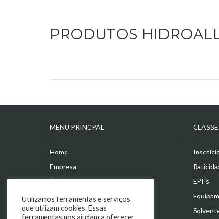
PRODUTOS HIDROAL
MENU PRINCPAL
CLASSE
Home
Insetici
Empresa
Raticida
Treinamentos
EPI´s
Produtos
Equipam
Utilizamos ferramentas e serviços
que utilizam cookies. Essas
Eventos e Promoções
Solvent
ferramentas nos ajudam a oferecer