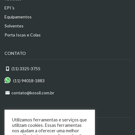
EPI´s
Equipamentos
Solventes
Porta Iscas e Colas
CONTATO
(11) 3325-3755
(11) 94018-1883
contato@kossil.com.br
ENDEREÇO
Utilizamos ferramentas e serviços que
R. Dom Antônio de Melo, 82
utilizam cookies. Essas ferramentas
nos ajudam a oferecer uma melhor
Luz, São Paulo - SP