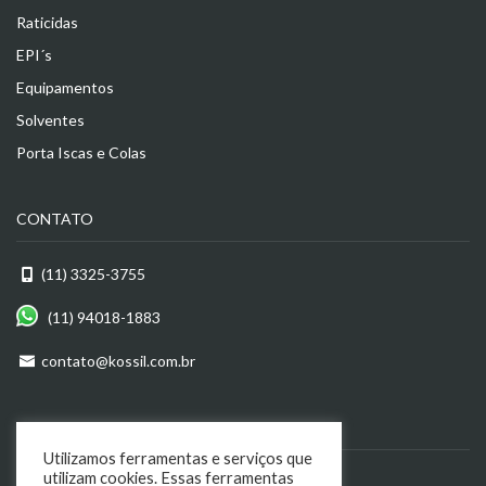
Raticidas
EPI´s
Equipamentos
Solventes
Porta Iscas e Colas
CONTATO
(11) 3325-3755
(11) 94018-1883
contato@kossil.com.br
ENDEREÇO
Utilizamos ferramentas e serviços que
R. Dom Antônio de Melo, 82
utilizam cookies. Essas ferramentas